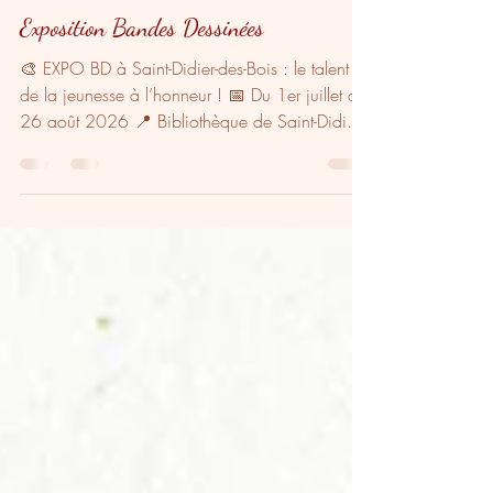
15 juin
2 min de lecture
Exposition Bandes Dessinées
🎨 EXPO BD à Saint-Didier-des-Bois : le talent
de la jeunesse à l’honneur ! 📅 Du 1er juillet au
26 août 2026 📍 Bibliothèque de Saint-Didier-
des-Bois (Eure - Agglo Seine-Eure) Cet été, la
bibliothèque de Saint-Didier-des-Bois accueille
sa 2ème Exposition Bande dessinée, celle de
Ambre, Sam, Enora et Alice, quatre jeunes
artistes passionnées de bande dessinée. 👉
Issues de l’Atelier BD, ils vous présentent leurs
créations, fruit d’une année d’exploration
graphique, d’écriture