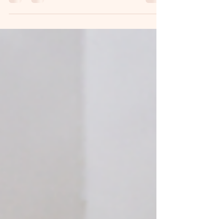
Les ateliers aquarelle font leur retour ! Après une
belle pause estivale, je suis ravie de vous
retrouver pour une nouvelle saison...