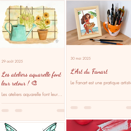
30 mai 2025
29 août 2025
L'Art du Fanart
Les ateliers aquarelle font
leur retour ! 🎨
Le Fanart est une pratique artist
où l'on crée des illustrations
Les ateliers aquarelle font leur
basées sur des personnages o
retour ! Après une belle pause
des univers déjà existants.
estivale, je suis ravie de vous
retrouver pour une nouvelle
saison...