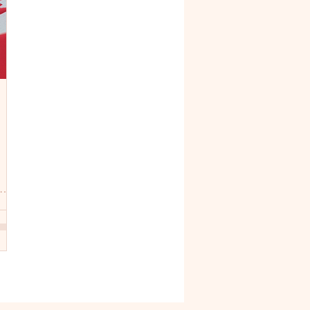
l’aquarelle. Il illustre les marque-
pages offerts par la bibliothèque,
avec les horaires d’ouverture.
Venez chercher le vôtre lors de
votre prochaine visite !
ion
t de
ient
nt.