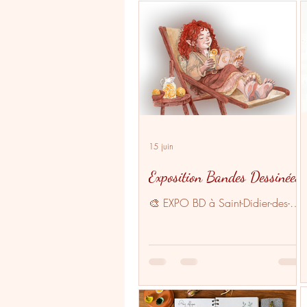
15 juin
Exposition Bandes Dessinées
🎨 EXPO BD à Saint-Didier-des-
Bois : le talent de la jeunesse à
l’honneur ! 📅 Du 1er juillet au 26
août 2026 📍 Bibliothèque de
Saint-Didier-des-Bois (Eure - Agglo
Seine-Eure) Cet été, la
bibliothèque de Saint-Didier-des-