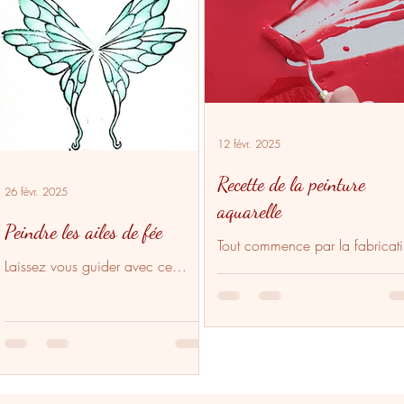
12 févr. 2025
Recette de la peinture
26 févr. 2025
aquarelle
Peindre les ailes de fée
Tout commence par la fabricat
Laissez vous guider avec ce
du liant, un élément clé de
coloriage pour apprendre à
l’aquarelle. C’est lui qui perme
peindre les ailes de fée. Ce petit
fixer le pigment sur le papier. V
exercice d'aquarelle donne un
ensuite le mélange avec les
rendu très doux...
pigments puis le conditionneme
Fabrication de la peinture
aquarelle Je fabrique mon