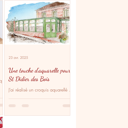
23 avr. 2025
Une touche d’aquarelle pour
St Didier des Bois
ique
J’ai réalisé un croquis aquarellé de
u
la bibliothèque de St Didier des
Bois, sur commande de sa
nouvelle gérante. Ce dessin, fait
sans calque à partir d’une photo,
met en valeur la spontanéité de