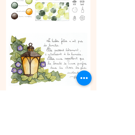
Venez partagez un moment créatif en 
découvrant ou en vous perfectionnant à 
l'aquarelle. 
Ce cours est ouvert pour tout âge. Les 
enfants de 
moins de 10 ans doivent être 