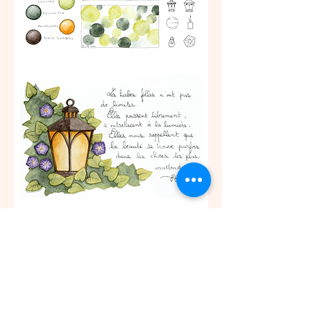
Venez partagez un moment créatif en 
découvrant ou en vous perfectionnant à 
l'aquarelle. 
Ce cours est ouvert pour tout âge. Les 
enfants de 
moins de 10 ans doivent être 