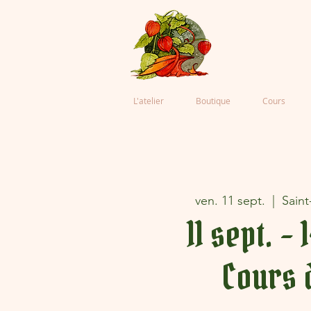
L'atelier
Boutique
Cours
ven. 11 sept.
  |  
Saint
11 sept. - 
Cours 