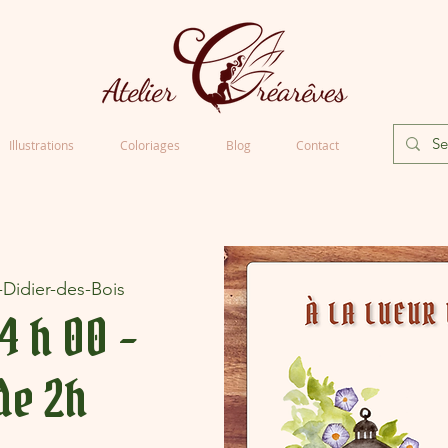
Illustrations
Coloriages
Blog
Contact
-Didier-des-Bois
14 h 00 -
de 2h