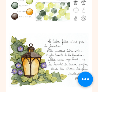
Venez partagez un moment créatif en 
découvrant ou en vous perfectionnant à 
l'aquarelle. 
Ce cours est ouvert pour tout âge. Les 
enfants de 
moins de 10 ans doivent être 