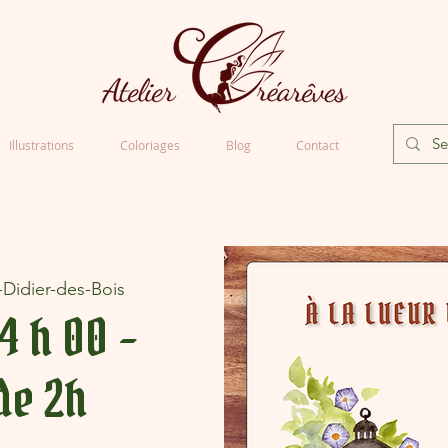
Illustrations
Coloriages
Blog
Contact
-Didier-des-Bois
14 h 00 -
de 2h