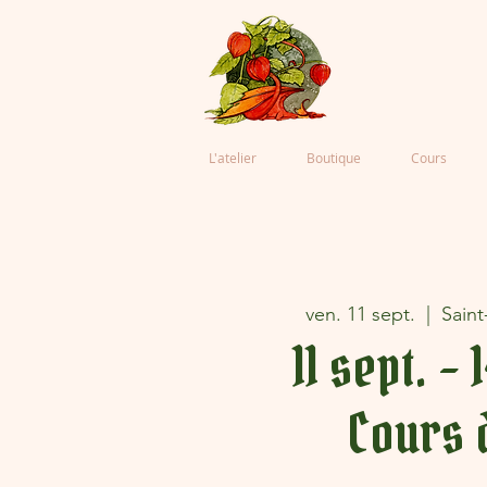
L'atelier
Boutique
Cours
ven. 11 sept.
  |  
Saint
11 sept. - 
Cours 