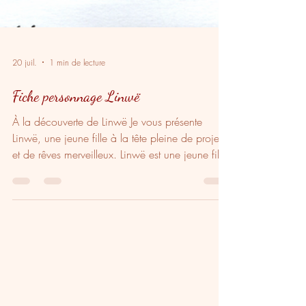
20 juil.
1 min de lecture
Fiche personnage Linwë
À la découverte de Linwë Je vous présente
Linwë, une jeune fille à la tête pleine de projets
et de rêves merveilleux. Linwë est une jeune fille
pétillante, portée par une imagination
débordante et une envie constante de créer.
Curieuse, rêveuse et pleine d’énergie, elle
avance peu à peu vers des aventures épiques.
À travers ses expressions, ses accessoires et son
univers visuel, Linwë révèle une personnalité
attachante : un mélange de douceur, de